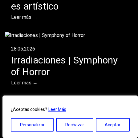
es artístico
Leer más →
28.05.2026
Irradiaciones | Symphony
of Horror
Leer más →
¿Aceptas cookies?
Leer Más
11.05.2026
Contexto 4 | La conmoción
Personalizar
Rechazar
Aceptar
Leer más →