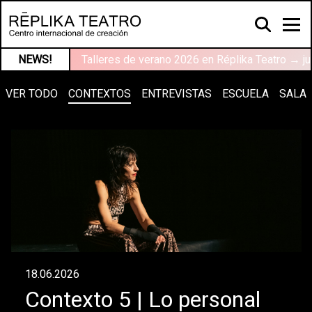
NEWS!
Talleres de verano 2026 en Réplika Teatro → ju
VER TODO
CONTEXTOS
ENTREVISTAS
ESCUELA
SALA
18.06.2026
Contexto 5 | Lo personal