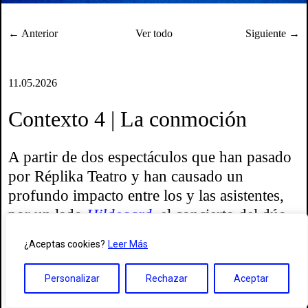
← Anterior
Ver todo
Siguiente →
11.05.2026
Contexto 4 | La conmoción
A partir de dos espectáculos que han pasado
por Réplika Teatro y han causado un
profundo impacto entre los y las asistentes,
por un lado
Hildegard
, el concierto del dúo
ucraniano formado por Heinali y Andriana-
¿Aceptas cookies?
Leer Más
Yaroslava Saienko, que reinterpreta la música
de Hildegard von Bingen, y la presentación
Personalizar
Rechazar
Aceptar
en España, por otro lado, de la coreógrafa y