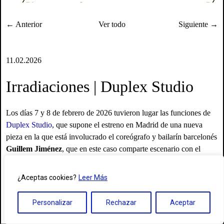
← Anterior
Ver todo
Siguiente →
11.02.2026
Irradiaciones | Duplex Studio
Los días 7 y 8 de febrero de 2026 tuvieron lugar las funciones de
Duplex Studio
, que supone el estreno en Madrid de una nueva
pieza en la que está involucrado el coreógrafo y bailarín barcelonés
Guillem Jiménez
, que en este caso comparte escenario con el
performer, bailarín y coreógrafo argentino
Luqui Lagomarsino
.
Recogemos a continuación las irradiación que ha provocado en los
¿Aceptas cookies?
Leer Más
públicos esta obra que se aproxima a un concepto diverso de la
coreografía, atendiendo desde el cuerpo a las fascinaciones propias
Personalizar
Rechazar
Aceptar
de cada intérprete.