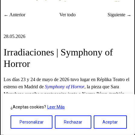
← Anterior
Ver todo
Siguiente →
28.05.2026
Irradiaciones | Symphony of
Horror
Los días 23 y 24 de mayo de 2026 tuvo lugar en Réplika Teatro el
estreno en Madrid de
Symphony of Horror
, la pieza que Sara
Manubens concibe y protagoniza junto a Norma Pérez, también
conocida como Muerte a la norma. Se trata de una performance
¿Aceptas cookies?
Leer Más
inspirada por las películas clásicas de terror y la figura atávica del
vampiro, de la vampira, en este caso, atravesada por la
Personalizar
Rechazar
Aceptar
espectacularidad del hacer trans, del hacer travesti. Es, además, una
exploración sobre la amistad en los entornos queer, donde unas «se