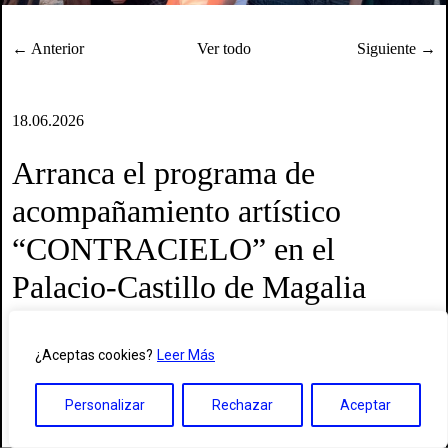
← Anterior
Ver todo
Siguiente →
18.06.2026
Arranca el programa de
acompañamiento artístico
“CONTRACIELO” en el
Palacio-Castillo de Magalia
Con el soporte y la colaboración de Fundación
¿Aceptas cookies?
Leer Más
SGAE e INAEM, Réplika Teatro reúne a una
decena de creadorxs escénicxs durante una
Personalizar
Rechazar
Aceptar
semana de trabajo y convivencia para
profundizar en sus identidades artísticas junto