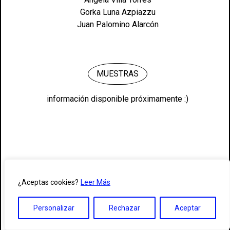
Gorka Luna Azpiazzu
2018
Juan Palomino Alarcón
2017
2016
MUESTRAS
2015
información disponible próximamente :)
2014
2013
2012
¿Aceptas cookies?
Leer Más
2011
Personalizar
Rechazar
Aceptar
2010