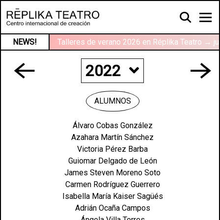
NEWS!
Talleres de verano 2026 en Réplika Teatro → ju
2022
2024
ALUMNOS
2023
Álvaro Cobas González
Azahara Martín Sánchez
2022
Victoria Pérez Barba
Guiomar Delgado de León
2021
James Steven Moreno Soto
Carmen Rodríguez Guerrero
2020
Isabella María Kaiser Sagüés
Adrián Ocaña Campos
2019
Ángela Villa Torres