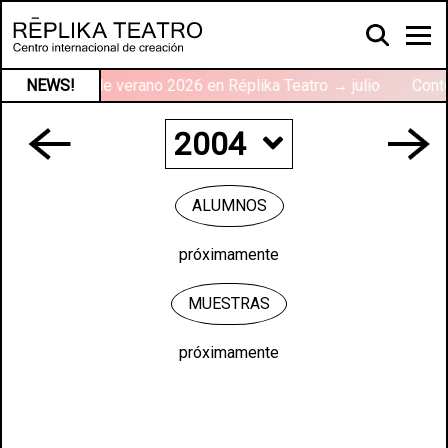
r
NEWS!
Talleres de verano 2026 en Réplika Teatro → julio
Conte
2004
2024
ALUMNOS
2023
próximamente
2022
MUESTRAS
2021
próximamente
2020
2019