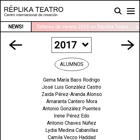
NEWS!
Talleres de verano 2026 en Réplika Teatro → ju
2017
2024
ALUMNOS
2023
Gema María Baos Rodrigo
José Luis González Castro
2022
Zaida Pérez-Aranda Alonso
Amaranta Cantero Mora
2021
Antonio González Puentes
Irene Pérez Edo
2020
Antonio Chaves Núñez
Lydia Medina Cabanillas
2019
Camila Vecco Haddad