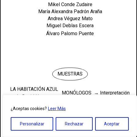
Mikel Conde Zudaire
2018
María Alexandra Padrón Araña
Andrea Véguez Mato
2017
Miguel Deblas Escera
Álvaro Palomo Puente
2016
2015
2014
MUESTRAS
2013
LA HABITACIÓN AZUL
MONÓLOGOS → Interpretación
de David Hare →
2012
ante la cámara I
Interpretación I
¿Aceptas cookies?
Leer Más
EL ZOO DE CRISTAL
2011
de Tennessee
ESCENAS → Acrobacia escénica
Personalizar
Rechazar
Aceptar
Williams → Prácticas
II
2010
escénicas I