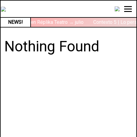
e verano 2026 en Réplika Teatro → julio
NEWS!
Contexto 5 | Lo pers
Nothing Found