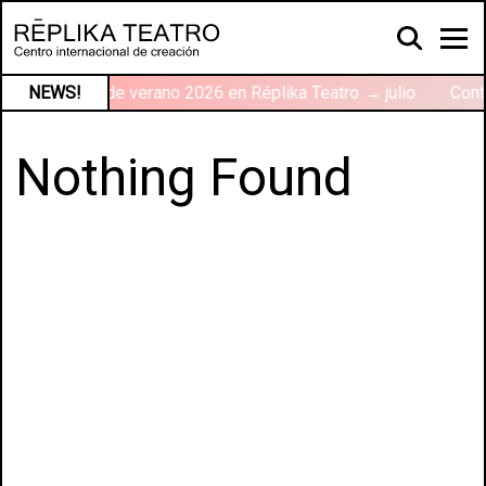
r
NEWS!
Talleres de verano 2026 en Réplika Teatro → julio
Cont
Nothing Found