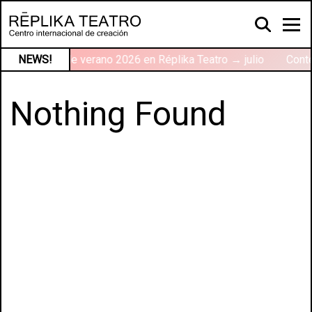
r
NEWS!
Talleres de verano 2026 en Réplika Teatro → julio
Conte
Nothing Found