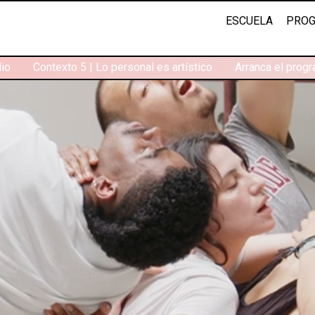
ESCUELA
PROG
lio
Contexto 5 | Lo personal es artístico
Arranca el prog