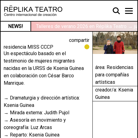
NEWS!
Talleres de verano 2026 en Réplika Teatro → ju
compartir
residencia MISS CCCP
Un espectáculo basado en el
testimonio de mujeres migrantes
área:
Residencias
nacidas en la URSS de Ksenia Guinea
para compañías
en colaboración con César Barco
artísticas
Manrique.
creador/a: Ksenia
Guinea
→ Dramaturgia y dirección artística:
Ksenia Guinea
→ Mirada externa: Judith Pujol
→ Asesoría en movimiento y
coreografía: Luz Arcas
→ Reparto: Ksenia Guinea