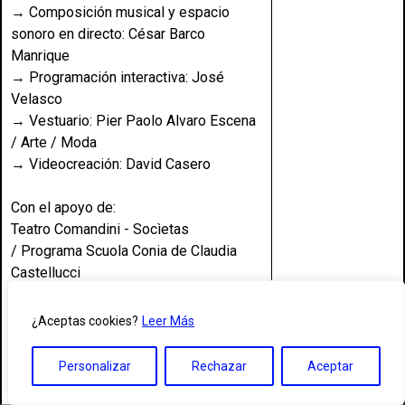
→ Composición musical y espacio
sonoro en directo: César Barco
Manrique
→ Programación interactiva: José
Velasco
→ Vestuario: Pier Paolo Alvaro Escena
/ Arte / Moda
→ Videocreación: David Casero
Con el apoyo de:
Teatro Comandini - Socìetas
/ Programa Scuola Conia de Claudia
Castellucci
Museo Nacional Centro de Arte Reina
Sofía / Master en Prácticas Escénicas
¿Aceptas cookies?
Leer Más
y Cultura Visual
Ministerio de Sanidad, Igualdad y
Personalizar
Rechazar
Aceptar
Bienestar Social / Instituto Nacional de
la Juventud