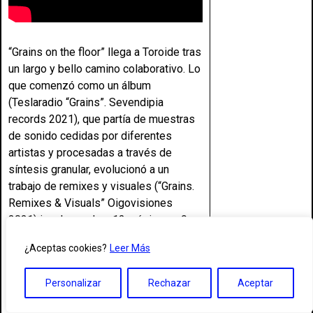
“Grains on the floor” llega a Toroide tras
un largo y bello camino colaborativo. Lo
que comenzó como un álbum
(Teslaradio “Grains”. Sevendipia
records 2021), que partía de muestras
de sonido cedidas por diferentes
artistas y procesadas a través de
síntesis granular, evolucionó a un
trabajo de remixes y visuales (“Grains.
Remixes & Visuals” Oigovisiones
2021) involucrando a 12 músicos y 9
visualistas destacados de la escena
¿Aceptas cookies?
Leer Más
nacional, muchos con carreras artísticas
paralelas y valores comunes durante
Personalizar
Rechazar
Aceptar
muchos años.
Con motivo de la décima referencia del