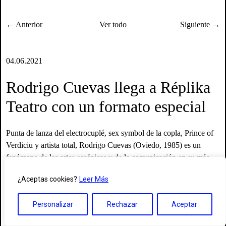
← Anterior
Ver todo
Siguiente →
04.06.2021
Rodrigo Cuevas llega a Réplika
Teatro con un formato especial
Punta de lanza del electrocuplé, sex symbol de la copla, Prince of
Verdiciu y artista total, Rodrigo Cuevas (Oviedo, 1985) es un
fenómeno de las artes escénicas y de la comunicación en su más
vasto sentido. El 5 de junio llega a Réplika Teatro con un formato
¿Aceptas cookies?
Leer Más
especial, a medio camino entre la charla y la performance, un acto
íntimo con su público.
Personalizar
Rechazar
Aceptar