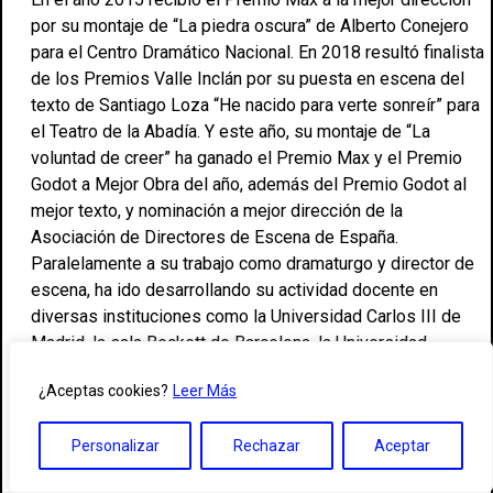
por su montaje de “La piedra oscura” de Alberto Conejero
para el Centro Dramático Nacional. En 2018 resultó finalista
de los Premios Valle Inclán por su puesta en escena del
texto de Santiago Loza “He nacido para verte sonreír” para
el Teatro de la Abadía. Y este año, su montaje de “La
voluntad de creer” ha ganado el Premio Max y el Premio
Godot a Mejor Obra del año, además del Premio Godot al
mejor texto, y nominación a mejor dirección de la
Asociación de Directores de Escena de España.
Paralelamente a su trabajo como dramaturgo y director de
escena, ha ido desarrollando su actividad docente en
diversas instituciones como la Universidad Carlos III de
Madrid, la sala Beckett de Barcelona, la Universidad
Menéndez Pelayo de Santander, o el Centro Cultural
¿Aceptas cookies?
Leer Más
Ricardo Rojas de la Universidad de Buenos Aires.
Ha publicado “Asymmetrical- Motion; Notas sobre
Personalizar
Rechazar
Aceptar
pedagogía y movimiento” -en co-autoría con Lucas Condró-
, “Las palabras de las obras” recopilatorio de parte de sus