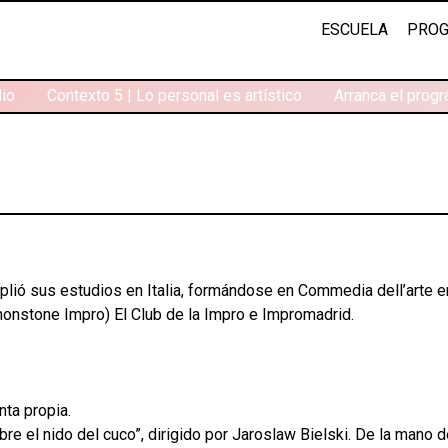
ESCUELA
PROG
lio
Contexto 5 | Lo personal es artístico
Arranca el prog
lió sus estudios en Italia, formándose en Commedia dell’arte e
Jhonstone Impro) El Club de la Impro e Impromadrid.
nta propia.
re el nido del cuco”, dirigido por Jaroslaw Bielski. De la mano 