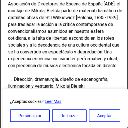
Asociación de Directores de Escena de España [ADE], el
montaje de Mikolaj Bielski parte de material dramático de
distintas obras de St.I.Witkiewicz [Polonia, 1885-1939]
para trasladar la acción a la crítica contemporánea de
convencionalismos asumidos en nuestra esfera
cotidiana, a la falta de libertad escondida en los roles
sociales y a la decadencia de una cultura occidental que
se ha convertido en espectáculo y depredación. Una
experiencia escénica con carácter performativo y ritual,
con presencia de música electrónica tocada en directo.
→ Dirección, dramaturgia, diseño de escenografía,
iluminación y vestuario: Mikolaj Bielski
→ Textos y material dramático: Stanislaw Ignacy
Witkiewicz
¿Aceptas cookies?
Leer Más
→ Producción: Réplika Teatro
→ Composición musical: ErRor Humano
Personalizar
Rechazar
Aceptar
→ Diseño del cartel y programa: Natalia Kabanow
→ Colaboración en el diseño de escenografía: Miguel