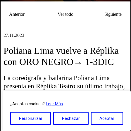
← Anterior
Ver todo
Siguiente →
27.11.2023
Poliana Lima vuelve a Réplika
con ORO NEGRO→ 1-3DIC
La coreógrafa y bailarina
Poliana Lima
presenta en Réplika Teatro su último trabajo,
Oro negro
, estrenado el pasado noviembre
en el Festival de Otoño de Madrid.
¿Aceptas cookies?
Leer Más
Personalizar
Rechazar
Aceptar
Oro negro
se construye a través de la metáfora del petróleo para
asociar poéticamente el proceso excavación de un tesoro con la