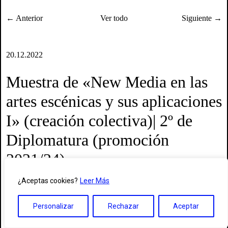
← Anterior
Ver todo
Siguiente →
20.12.2022
Muestra de «New Media en las
artes escénicas y sus aplicaciones
I» (creación colectiva)| 2º de
Diplomatura (promoción
2021/24)
¿Aceptas cookies?
Leer Más
Asignatura: New Media en las artes escénicas y sus aplicaciones I
Profesora: Elena Juárez
Personalizar
Rechazar
Aceptar
Segundo Curso de la Diplomatura en Arte Dramático
Promoción 2021-2024