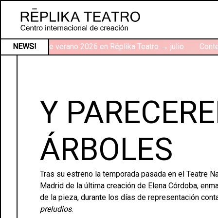
Talleres de verano 2026 en Réplika Teatro → julio
NEWS!
Contex
Y PARECER
ÁRBOLES
Tras su estreno la temporada pasada en el Teatre Nac
Madrid de la última creación de Elena Córdoba, enm
de la pieza, durante los días de representación cont
preludios
.