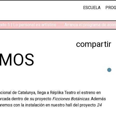
ESCUELA
PROG
to 5 | Lo personal es artístico
Arranca el programa de acom
compartir
EMOS
ional de Catalunya, llega a Réplika Teatro el estreno en
arcada dentro de su proyecto
Ficciones Botánicas
. Además
aremos con la instalación en nuestro hall del proyecto
24