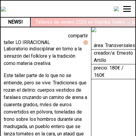
NEWS!
Talleres de verano 2026 en Réplika Teatro → ju
compartir
taller LO IRRACIONAL
área:
Transversales
Laboratorio indisciplinar en torno a la
creador/a: Ernesto
sinrazón del folklore y la tradición
Artillo
como materia creativa.
precio: 180€ /
160€
Este taller parte de lo que no se
entiende, pero se vive. Tradiciones que
rozan el delirio: cuerpos vestidos de
faralaes cruzando un camino de arena a
cuarenta grados, miles de euros
convertidos en pólvora, toneladas de
trono sobre los hombros durante una
madrugada, un pueblo entero que se
lanza tomates en la cara, un ataúd que