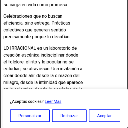
se carga en vida como promesa.
Celebraciones que no buscan
eficiencia, sino entrega. Prácticas
colectivas que generan sentido
precisamente porque lo desafían.
LO IRRACIONAL es un laboratorio de
creación escénica indisciplinar donde
el folclore, el rito y lo popular no se
estudian, se atraviesan. Una invitación a
crear desde ahí: desde la sinrazón del
milagro, desde la intimidad que aparece
en lo colectivo, desde lo escénico de lo
cotidiano. A cruzar disciplinas sin
¿Aceptas cookies?
Leer Más
obedecer ninguna. A mezclar lo
sagrado y lo prosaico. A dejar que el
Personalizar
Rechazar
Aceptar
cuerpo entienda lo que la cabeza no
puede.