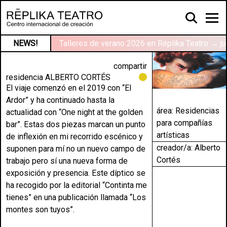
NEWS!
Talleres de verano 2026 en Réplika Teatro → ju
compartir
residencia ALBERTO CORTÉS
El viaje comenzó en el 2019 con “El
Ardor” y ha continuado hasta la
área:
Residencias
actualidad con “One night at the golden
para compañías
bar”. Estas dos piezas marcan un punto
artísticas
de inflexión en mi recorrido escénico y
creador/a: Alberto
suponen para mí no un nuevo campo de
Cortés
trabajo pero sí una nueva forma de
exposición y presencia. Este díptico se
ha recogido por la editorial “Continta me
tienes” en una publicación llamada “Los
montes son tuyos”.