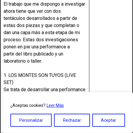
El trabajo que me dispongo a investigar
ahora tiene que ver con dos
tentáculos desarrollados a partir de
estas dos piezas y que completan o
dan una capa más a esta etapa de mi
proceso. Estas dos investigaciones
ponen en pie una performance a
partir del libro publicado y un
laboratorio o taller.
1. LOS MONTES SON TUYOS (LIVE
SET)
Se trata de desarrollar una performance
unipersonal que pase por los dos
textos de las dos piezas, tal como se
¿Aceptas cookies?
Leer Más
recoge en el libro “Los montes son
tuyos” y darle una importancia principal
Personalizar
Rechazar
Aceptar
al viaje que hacemos a partir de la
palabra. Diríamos que la performance