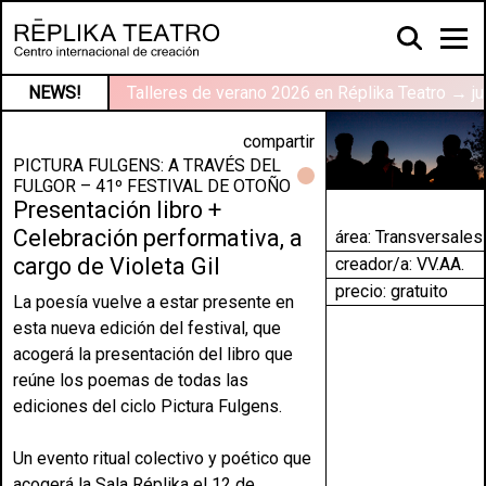
NEWS!
Talleres de verano 2026 en Réplika Teatro → ju
compartir
PICTURA FULGENS: A TRAVÉS DEL
FULGOR – 41º FESTIVAL DE OTOÑO
Presentación libro +
Celebración performativa, a
área:
Transversales
cargo de Violeta Gil
creador/a: VV.AA.
precio: gratuito
La poesía vuelve a estar presente en
esta nueva edición del festival, que
acogerá la presentación del libro que
reúne los poemas de todas las
ediciones del ciclo Pictura Fulgens.
Un evento ritual colectivo y poético que
acogerá la Sala Réplika el 12 de