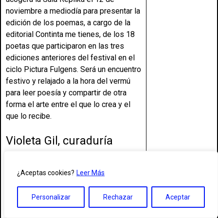
noviembre a mediodía para presentar la
edición de los poemas, a cargo de la
editorial Continta me tienes, de los 18
poetas que participaron en las tres
ediciones anteriores del festival en el
ciclo Pictura Fulgens. Será un encuentro
festivo y relajado a la hora del vermú
para leer poesía y compartir de otra
forma el arte entre el que lo crea y el
que lo recibe.
Violeta Gil, curaduría
Llega el otoño, la luz desciende,
volvemos más temprano a casa, los
¿Aceptas cookies?
Leer Más
colores cambian. Llega el otoño y, por
suerte, empieza el festival. Desde hace
Personalizar
Rechazar
Aceptar
tres años el Festival de Otoño invita a
poetas del país a unirse a la