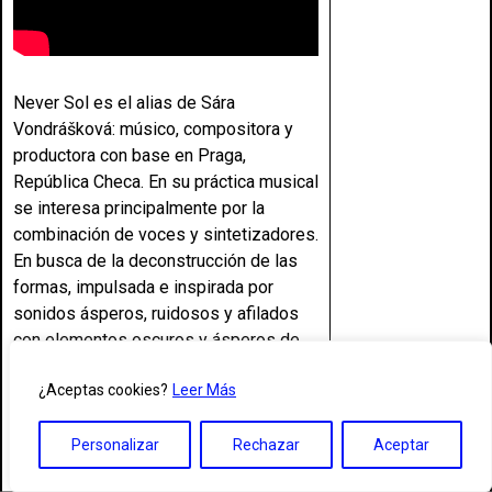
Never Sol es el alias de Sára
Vondrášková: músico, compositora y
productora con base en Praga,
República Checa.
En su práctica musical
se interesa principalmente por la
combinación de voces y sintetizadores.
En busca de la deconstrucción de las
formas, impulsada e inspirada por
sonidos ásperos, ruidosos y afilados
con elementos oscuros y ásperos de
drone, explora la relación entre la
¿Aceptas cookies?
Leer Más
fragilidad y la masividad del sonido y
considera que el tiempo y el trabajo con
el tiempo son el elemento crucial y el
Personalizar
Rechazar
Aceptar
eje a la hora de crear un contexto y un