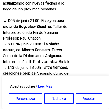
actualizando con nuevas fechas a lo
largo de las próximas semanas.
→ D05 de junio 21.00:
Ensayos para
siete, de Boguslaw Shaeffer.
Taller de
Interpretación de Fin de Semana.
Profesor: Raúl Chacón
→ S11 de junio 21.00h.:
La piedra
oscura, de Alberto Conejero.
Tercer
Curso de la Diplomatura. Asignatura:
Interpretación III. Prof. Jaroslaw Bielski
→ L13 de junio 18.00h.:
Entre tiempos,
creaciones propias.
Segundo Curso de
la Diplomatura. Asignatura: Acrobacia
Escénica II. Prof. José Manuel Taracido
¿Aceptas cookies?
Leer Más
→ X15 de junio 18.00h.:
Fantastic
Triseries, creaciones propias
. Primer
Personalizar
Rechazar
Aceptar
Curso de la Diplomatura. Asignatura:
Acrobacia Escénica I. Prof. José