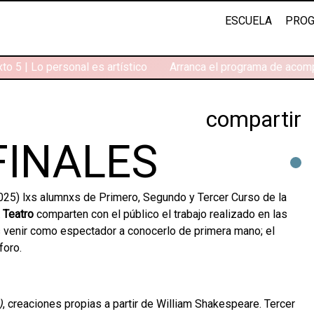
ESCUELA
PROG
o 5 | Lo personal es artístico
Arranca el programa de acomp
compartir
FINALES
2025) lxs alumnxs de Primero, Segundo y Tercer Curso de la
a Teatro
comparten con el público el trabajo realizado en las
s venir como espectador a conocerlo de primera mano; el
foro.
)
, creaciones propias a partir de William Shakespeare. Tercer