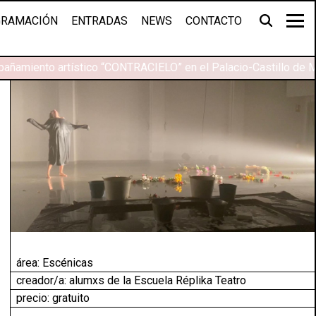
RAMACIÓN
ENTRADAS
NEWS
CONTACTO
añamiento artístico “CONTRACIELO” en el Palacio-Castillo de M
área:
Escénicas
creador/a: alumxs de la Escuela Réplika Teatro
precio: gratuito