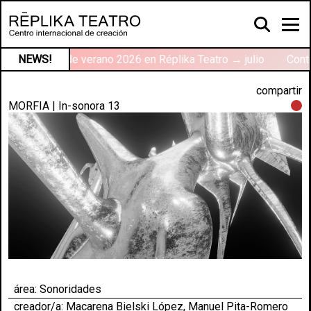
r
NEWS!
Talleres de verano 2026 en Réplika Teatro → julio
Conte
compartir
MORFIA | In-sonora 13
área:
Sonoridades
creador/a: Macarena Bielski López, Manuel Pita-Romero