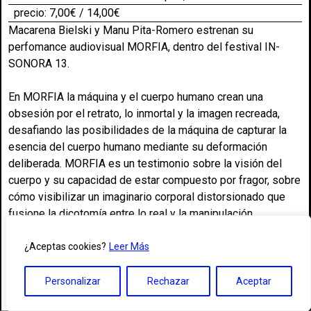
precio: 7,00€ / 14,00€
Macarena Bielski y Manu Pita-Romero estrenan su
perfomance audiovisual MORFIA, dentro del festival IN-
SONORA 13.
En MORFIA la máquina y el cuerpo humano crean una
obsesión por el retrato, lo inmortal y la imagen recreada,
desafiando las posibilidades de la máquina de capturar la
esencia del cuerpo humano mediante su deformación
deliberada. MORFIA es un testimonio sobre la visión del
cuerpo y su capacidad de estar compuesto por fragor, sobre
cómo visibilizar un imaginario corporal distorsionado que
fusione la dicotomía entre lo real y la manipulación.
Las siluetas de Macarena Bielski y Manuel Pita-Romero son
¿Aceptas cookies?
Leer Más
capturadas y reproducidas haciéndolas partícipes de un
cuerpo compuesto de ruido, de código, de deformación
Personalizar
Rechazar
Aceptar
errática. Un cuerpo híbrido como imaginario; una exposición