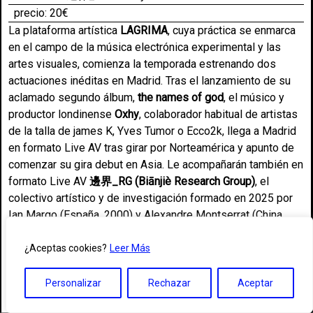
precio: 20€
La plataforma artística
LAGRIMA
, cuya práctica se enmarca
en el campo de la música electrónica experimental y las
artes visuales, comienza la temporada estrenando dos
actuaciones inéditas en Madrid. Tras el lanzamiento de su
aclamado segundo álbum,
the names of god
, el músico y
productor londinense
Oxhy
, colaborador habitual de artistas
de la talla de james K, Yves Tumor o Ecco2k, llega a Madrid
en formato Live AV tras girar por Norteamérica y apunto de
comenzar su gira debut en Asia. Le acompañarán también en
formato Live AV
邊界_RG (Biānjiè Research Group)
, el
colectivo artístico y de investigación formado en 2025 por
Ian Margo (España, 2000) y Alexandre Montserrat (China,
2000) cuyo trabajo explora la estética de la interacción
mutua entre sistemas generativos, diseño especulativo,
¿Aceptas cookies?
Leer Más
ensayo experimental y modos de comunicación
posthumanos.
Personalizar
Rechazar
Aceptar