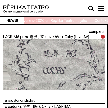
Talleres de verano 2026 en Réplika Teatro → julio
NEWS!
Contexto
compartir
LAGRIMA pres. 邊界_RG (Live AV) + Oxhy (Live AV)
área:
Sonoridades
creador/a: 邊界_RG & Oxhy x LAGRIMA