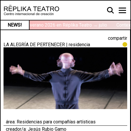
Talleres de verano 2026 en Réplika Teatro → julio
NEWS!
Context
compartir
LA ALEGRÍA DE PERTENECER | residencia
área:
Residencias para compañías artísticas
creador/a: Jesús Rubio Gamo