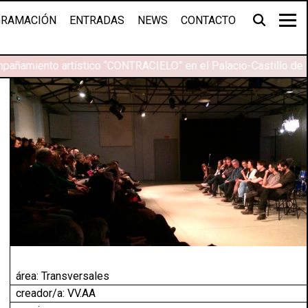
RAMACIÓN
ENTRADAS
NEWS
CONTACTO
pañamiento artístico “CONTRACIELO” en el Palacio-Castillo de 
área:
Transversales
creador/a: VV.AA