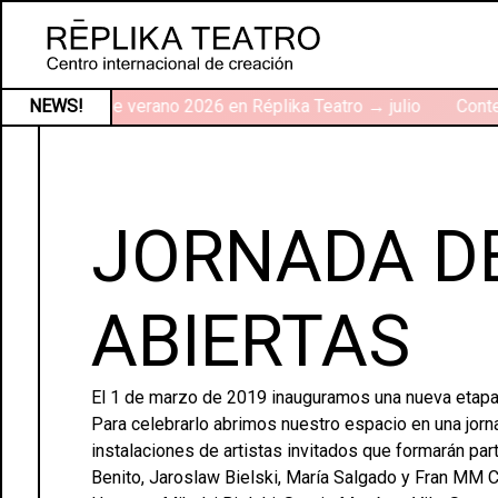
NEWS!
Talleres de verano 2026 en Réplika Teatro → julio
Contex
JORNADA D
ABIERTAS
El 1 de marzo de 2019 inauguramos una nueva etapa 
Para celebrarlo abrimos nuestro espacio en una jorn
instalaciones de artistas invitados que formarán par
Benito, Jaroslaw Bielski, María Salgado y Fran MM Ca