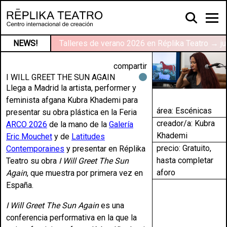
NEWS!
Talleres de verano 2026 en Réplika Teatro → ju
compartir
I WILL GREET THE SUN AGAIN
Llega a Madrid la artista, performer y
feminista afgana Kubra Khademi para
área:
Escénicas
presentar su obra plástica en la Feria
creador/a: Kubra
ARCO 2026
de la mano de la
Galería
Khademi
Eric Mouchet
y de
Latitudes
precio: Gratuito,
Contemporaines
y presentar en Réplika
hasta completar
Teatro su obra
I Will Greet The Sun
aforo
Again
, que muestra por primera vez en
España.
I Will Greet The Sun Again
es una
conferencia performativa en la que la