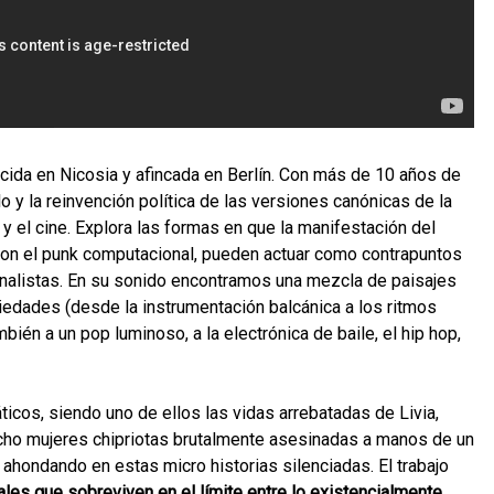
acida en Nicosia y afincada en Berlín. Con más de 10 años de
llo y la reinvención política de las versiones canónicas de la
e y el cine. Explora las formas en que la manifestación del
 con el punk computacional, pueden actuar como contrapuntos
nalistas. En su sonido encontramos una mezcla de paisajes
riedades (desde la instrumentación balcánica a los ritmos
ién a un pop luminoso, a la electrónica de baile, el hip hop,
icos, siendo uno de ellos las vidas arrebatadas de Livia,
(ocho mujeres chipriotas brutalmente asesinadas a manos de un
ar ahondando en estas micro historias silenciadas. El trabajo
ales que sobreviven en el límite entre lo existencialmente