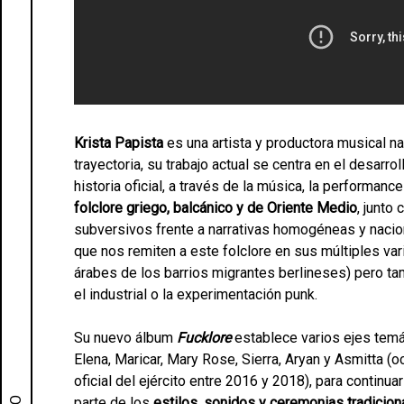
Krista Papista
es una artista y productora musical n
trayectoria, su trabajo actual se centra en el desarro
historia oficial, a través de la música, la performanc
folclore griego, balcánico y de Oriente Medio
, junto
subversivos frente a narrativas homogéneas y nacio
que nos remiten a este folclore en sus múltiples va
árabes de los barrios migrantes berlineses) pero tamb
el industrial o la experimentación punk.
Su nuevo álbum
Fucklore
establece varios ejes temát
Elena, Maricar, Mary Rose, Sierra, Aryan y Asmitta 
oficial del ejército entre 2016 y 2018), para continu
parte de los
estilos, sonidos y ceremonias tradicion