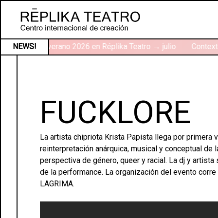
Talleres de verano 2026 en Réplika Teatro → julio
NEWS!
Contexto
FUCKLORE
La artista chipriota Krista Papista llega por primer
reinterpretación anárquica, musical y conceptual de 
perspectiva de género, queer y racial. La dj y artist
de la performance. La organización del evento corre
LAGRIMA.