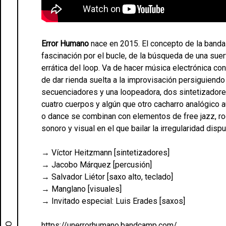
Error Humano
nace en 2015. El concepto de la banda 
fascinación por el bucle, de la búsqueda de una suer
errática del loop. Va de hacer música electrónica con
de dar rienda suelta a la improvisación persiguiendo 
secuenciadores y una loopeadora, dos sintetizadores,
cuatro cuerpos y algún que otro cacharro analógico 
o dance se combinan con elementos de free jazz, r
sonoro y visual en el que bailar la irregularidad disp
→ Víctor Heitzmann [sintetizadores]
→ Jacobo Márquez [percusión]
→ Salvador Liétor [saxo alto, teclado]
→ Manglano [visuales]
→ Invitado especial: Luis Erades [saxos]
https://unerrorhumano.bandcamp.com/