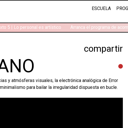
ESCUELA
PROG
to 5 | Lo personal es artístico
Arranca el programa de acomp
compartir
ANO
cias y atmósferas visuales, la electrónica analógica de Error
inimalismo para bailar la irregularidad dispuesta en bucle.