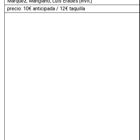
Márquez, Manglano, Luis Erades [invit.]
precio: 10€ anticipada / 12€ taquilla