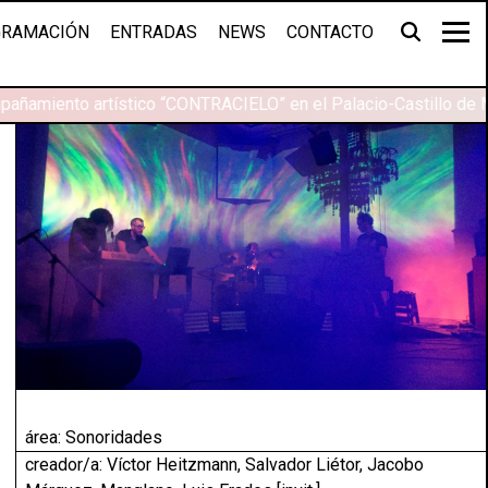
RAMACIÓN
ENTRADAS
NEWS
CONTACTO
añamiento artístico “CONTRACIELO” en el Palacio-Castillo de M
área:
Sonoridades
creador/a: Víctor Heitzmann, Salvador Liétor, Jacobo