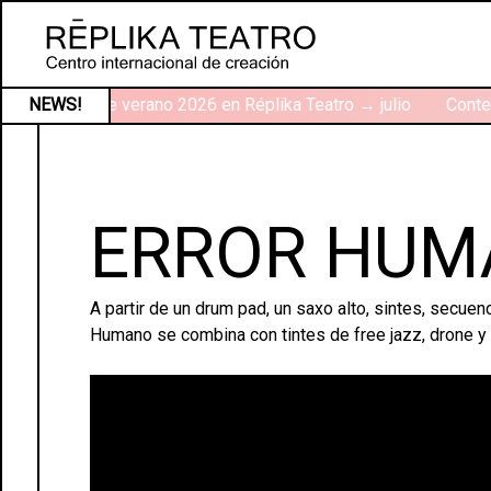
Talleres de verano 2026 en Réplika Teatro → julio
NEWS!
Contex
ERROR HUM
A partir de un drum pad, un saxo alto, sintes, secuen
Humano se combina con tintes de free jazz, drone y m