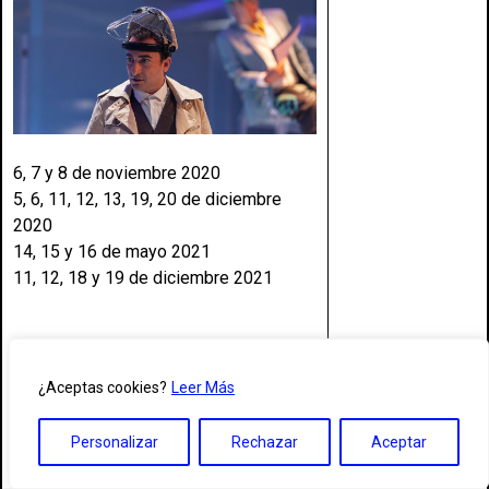
6, 7 y 8 de noviembre 2020
5, 6, 11, 12, 13, 19, 20 de diciembre
2020
14, 15 y 16 de mayo 2021
11, 12, 18 y 19 de diciembre 2021
Josef K.:
Raúl Chacón
Franz
y
Block:
Varo Mogrovyan
¿Aceptas cookies?
Leer Más
Guille
y
El Ujier:
Manuel Teódulo
El Supervisor
y
El Sacerdote:
Enrique
Personalizar
Rechazar
Aceptar
Meléndez
El Juez Instructor
y
El Abogado Huld: