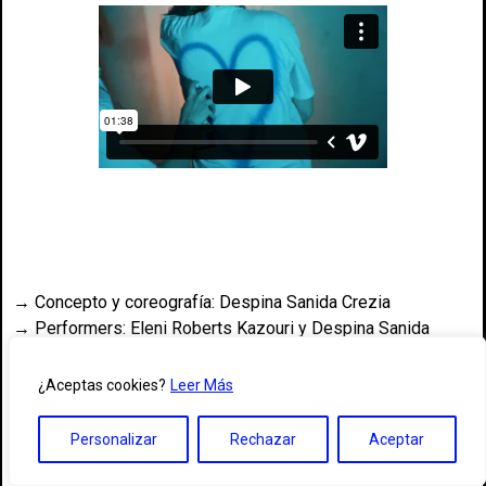
→ Concepto y coreografía: Despina Sanida Crezia
→ Performers: Eleni Roberts Kazouri y Despina Sanida
Crezia
→ Música: Panos Alexiadis
¿Aceptas cookies?
Leer Más
→ Diseño de iluminación: Panagiotis Tomaras y Despina
Sanida Crezia
Personalizar
Rechazar
Aceptar
→ Ojo externo: Elena Novakovits
→ Fotos: Giorgos Athanasiou