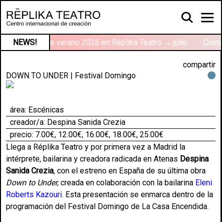
NEWS!
Talleres de verano 2026 en Réplika Teatro → julio
Conte
compartir
DOWN TO UNDER | Festival Domingo
área:
Escénicas
creador/a: Despina Sanida Crezia
precio: 7.00€, 12.00€, 16.00€, 18.00€, 25.00€
Llega a Réplika Teatro y por primera vez a Madrid la
intérprete, bailarina y creadora radicada en Atenas
Despina
Sanida Crezia
, con el estreno en España de su última obra
Down to Under,
creada en colaboración con la bailarina
Eleni
Roberts Kazouri
.
Esta presentación se enmarca dentro de la
programación del Festival Domingo de
La Casa Encendida
.