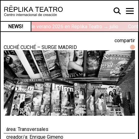
r
NEWS!
Talleres de verano 2026 en Réplika Teatro → julio
Conte
compartir
CUCHÉ CUCHÉ – SURGE MADRID
área:
Transversales
creador/a: Enrique Gimeno