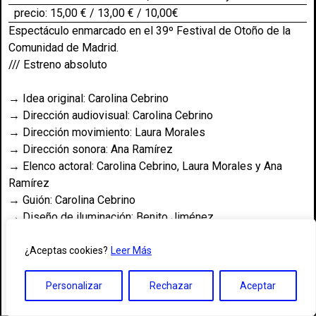
precio: 15,00 € / 13,00 € / 10,00€
Espectáculo enmarcado en el 39º Festival de Otoño de la
Comunidad de Madrid.
/// Estreno absoluto
→ Idea original: Carolina Cebrino
→ Dirección audiovisual: Carolina Cebrino
→ Dirección movimiento: Laura Morales
→ Dirección sonora: Ana Ramírez
→ Elenco actoral: Carolina Cebrino, Laura Morales y Ana
Ramírez
→ Guión: Carolina Cebrino
→ Diseño de iluminación: Benito Jiménez
→ Asesoría científica: Manuel Jiménez Cepero
→ Asesoría de vestuario: Nantú
¿Aceptas cookies?
Leer Más
→ Colaboración: María M. Cabeza de Vaca
→ Técnico de escenario: Benito Jiménez
Personalizar
Rechazar
Aceptar
→ Fotografía: NASA