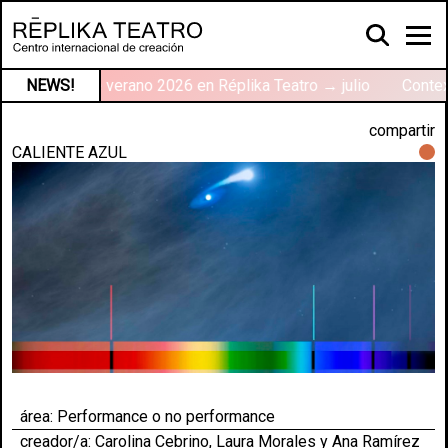
Talleres de verano 2026 en Réplika Teatro → julio
NEWS!
Contex
compartir
CALIENTE AZUL
área:
Performance o no performance
creador/a: Carolina Cebrino, Laura Morales y Ana Ramírez