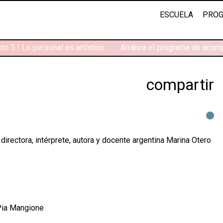
ESCUELA
PROG
o 5 | Lo personal es artístico
Arranca el programa de acomp
compartir
 directora, intérprete, autora y docente argentina Marina Otero
 Pia Mangione