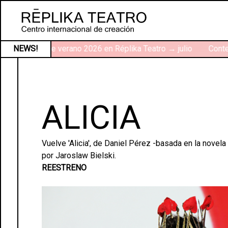
Talleres de verano 2026 en Réplika Teatro → julio
NEWS!
Contex
ALICIA
Vuelve 'Alicia', de Daniel Pérez -basada en la novela 
por Jaroslaw Bielski.
REESTRENO