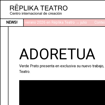
Talleres de verano 2026 en Réplika Teatro → julio
NEWS!
Context
ADORETUA
Verde Prato presenta en exclusiva su nuevo trabajo,
Teatro.