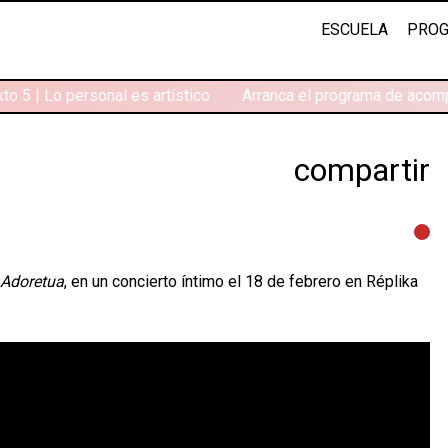
ESCUELA
PROG
o 5 | Lo personal es artístico
Arranca el programa de acomp
compartir
Adoretua
, en un concierto íntimo el 18 de febrero en Réplika