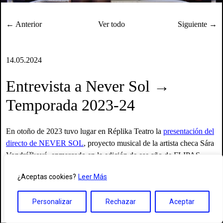
← Anterior
Ver todo
Siguiente →
14.05.2024
Entrevista a Never Sol →
Temporada 2023-24
En otoño de 2023 tuvo lugar en Réplika Teatro la
presentación del
directo de NEVER SOL
, proyecto musical de la artista checa Sára
Vondrášková, enmarcado en la edición de ese año de FLIPAS ·
Laboratorio de Culturas Urbanas. Hablamos con Sára de sus
¿Aceptas cookies?
Leer Más
procesos de composición individuales y colectivos para teatro y
danza, de la melancolía, de los primeros recuerdos musicales y del
Personalizar
Rechazar
Aceptar
futuro y los sueños.