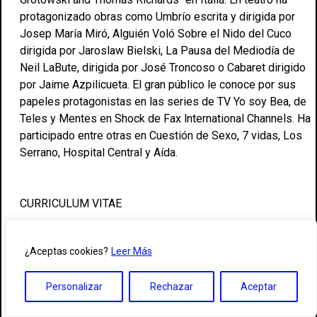
protagonizado obras como Umbrío escrita y dirigida por
Josep María Miró, Alguién Voló Sobre el Nido del Cuco
dirigida por Jaroslaw Bielski, La Pausa del Mediodía de
Neil LaBute, dirigida por José Troncoso o Cabaret dirigido
por Jaime Azpilicueta. El gran público le conoce por sus
papeles protagonistas en las series de TV Yo soy Bea, de
Teles y Mentes en Shock de Fax lnternational Channels. Ha
participado entre otras en Cuestión de Sexo, 7 vidas, Los
Serrano, Hospital Central y Aída.
CURRICULUM VITAE
¿Aceptas cookies?
Leer Más
ASIGNATURAS IMPARTIDAS
La/El artista en el medio audiovisual DIPLOMATURA
Personalizar
Rechazar
Aceptar