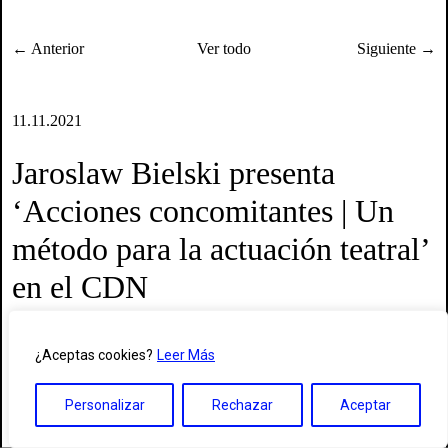
← Anterior
Ver todo
Siguiente →
11.11.2021
Jaroslaw Bielski presenta
‘Acciones concomitantes | Un
método para la actuación teatral’
en el CDN
El 11 de noviembre, en el marco de la 22ª edición del Salón
¿Aceptas cookies?
Leer Más
Internacional del Libro Teatral, Jaroslaw Bielski presentará su libro
«Acciones concomitantes. Un método para la actuación teatral»
Personalizar
Rechazar
Aceptar
(Madrid, Publicaciones de la ADE, 2020). El encuentro se realizará
a las 18.30h en el Teatro Valle-Inclán [CDN] junto a Juan Pastor,