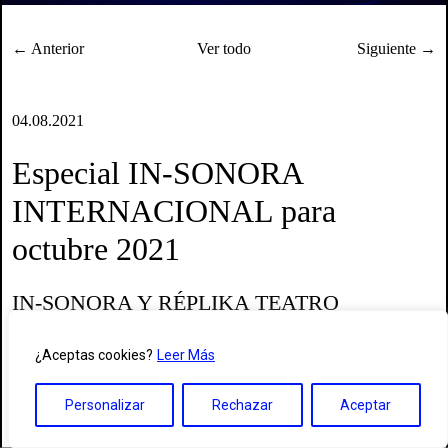
← Anterior
Ver todo
Siguiente →
04.08.2021
Especial IN-SONORA
INTERNACIONAL para
octubre 2021
IN-SONORA Y RÉPLIKA TEATRO
PROFUNDIZAN EN SU COLABORACIÓN
Y PREPARAN UN PROGRAMA ESPECIAL
¿Aceptas cookies?
Leer Más
INTERNACIONAL PARA OCTUBRE
Personalizar
Rechazar
Aceptar
El Festival Internacional de Arte Sonoro e Interactivo más longevo
de Madrid estrecha su vínculo con Réplika Teatro en la Temporada