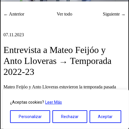
← Anterior
Ver todo
Siguiente →
07.11.2023
Entrevista a Mateo Feijóo y
Anto Lloveras → Temporada
2022-23
Mateo Feijóo y
Anto Lloveras
estuvieron la temporada pasada
presentando en Réplika Teatro su pieza bicéfala
DOBLE CARA
,
donde los dos artistas representan simultáneamente una coreografía
¿Aceptas cookies?
Leer Más
individual que convergen en el espacio, el tiempo y la mirada de
cada espectadxr. Después de la presentación de la pieza hablamos
Personalizar
Rechazar
Aceptar
con ellos sobre el movimiento y los estereotipos en la danza y del
panorama de las artes escénicas nacional.