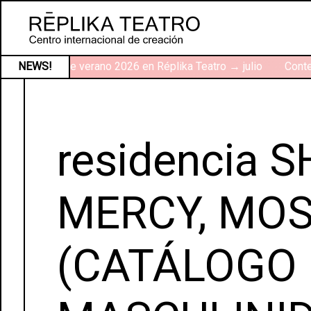
NEWS!
Talleres de verano 2026 en Réplika Teatro → julio
Contex
residencia 
MERCY, MO
(CATÁLOGO 