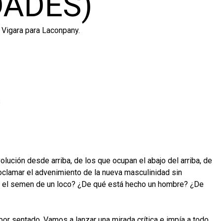
DADES)
Vigara para Laconpany.
s
olución desde arriba, de los que ocupan el abajo del arriba, de
clamar el advenimiento de la nueva masculinidad sin
o el semen de un loco? ¿De qué está hecho un hombre? ¿De
or sentado. Vamos a lanzar una mirada crítica e impía a todo