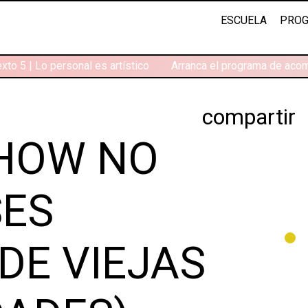
ESCUELA
PROG
to 5 | Lo personal es artístico
Arranca el programa de acom
compartir
SHOW NO
SES
DE VIEJAS