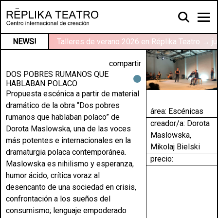
NEWS!
Talleres de verano 2026 en Réplika Teatro → ju
compartir
DOS POBRES RUMANOS QUE
HABLABAN POLACO
Propuesta escénica a partir de material
dramático de la obra “Dos pobres
área:
Escénicas
rumanos que hablaban polaco” de
creador/a: Dorota
Dorota Maslowska, una de las voces
Maslowska,
más potentes e internacionales en la
Mikolaj Bielski
dramaturgia polaca contemporánea.
precio:
Maslowska es nihilismo y esperanza,
humor ácido, crítica voraz al
desencanto de una sociedad en crisis,
confrontación a los sueños del
consumismo; lenguaje empoderado