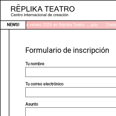
NEWS!
Talleres de verano 2026 en Réplika Teatro → julio
Contex
Formulario de inscripción
Tu nombre
Tu correo electrónico
Asunto