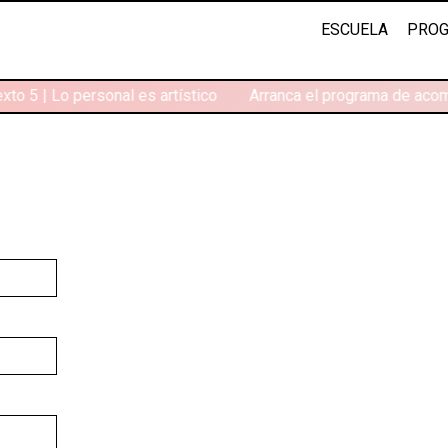
ESCUELA
PROG
to 5 | Lo personal es artístico
Arranca el programa de acom